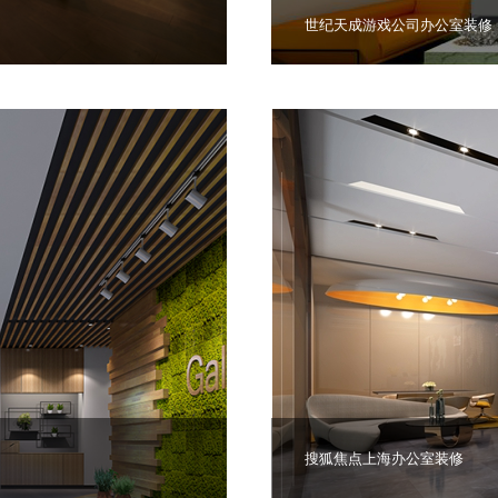
世纪天成游戏公司办公室装修
搜狐焦点上海办公室装修