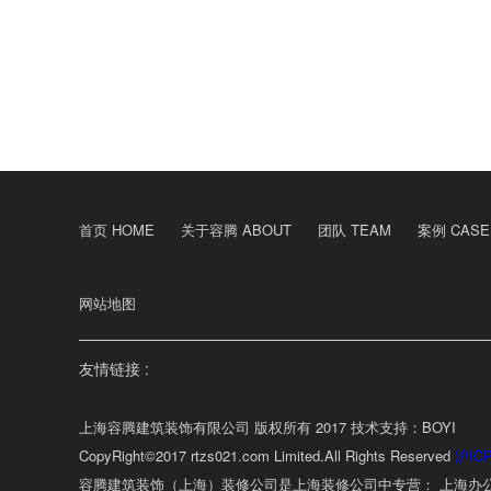
首页 HOME
关于容腾 ABOUT
团队 TEAM
案例 CASE
网站地图
友情链接 :
上海容腾建筑装饰有限公司 版权所有 2017 技术支持：BOYI
CopyRight©2017 rtzs021.com Limited.All Rights Reserved
沪IC
容腾建筑装饰（上海）装修公司是上海装修公司中专营： 上海办