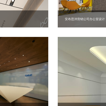
安布思沛营销公司办公室设计