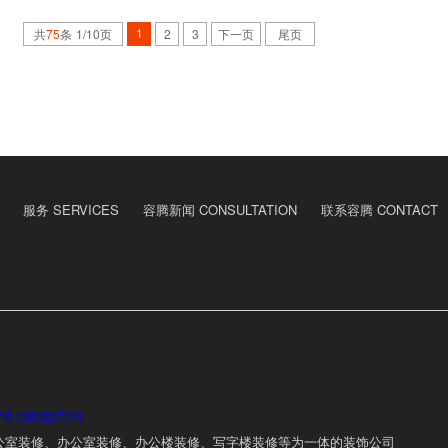
1
共
75
条
1/10页
2
3
下一页
尾页
服务 SERVICES
容腾新闻 CONSULTATION
联系容腾 CONTACT
P备12002270号
公室装修、办公室装修、办公楼装修、写字楼装修等为一体的装饰公司