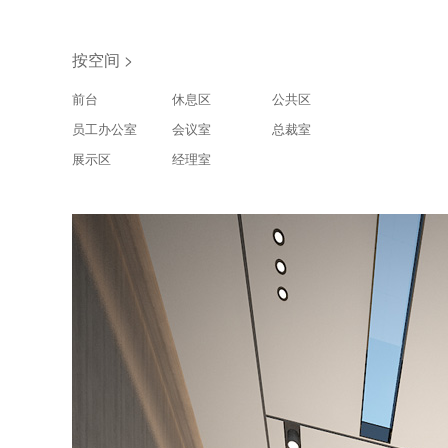
按空间 >
前台
休息区
公共区
员工办公室
会议室
总裁室
展示区
经理室