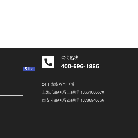
咨询热线
400-696-1886
51La
24H 热线咨询电话
上海总部联系 王经理 13661606570
西安分部联系 高经理 13788946766