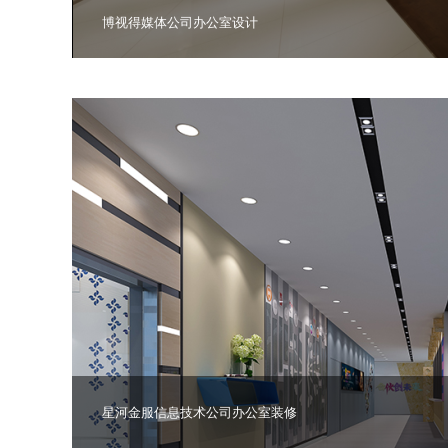
博视得媒体公司办公室设计
星河金服信息技术公司办公室装修