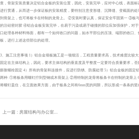
查，骨架安装质量决定铝合金板的安装位置，因此，安装完毕，应对中心线，表面标
进行贯通，从而进一步保证板的安装精度，要特别注意变形缝、沉降缝、变截面的处理
到骨架上，也可将板卡在特制的龙骨上。 ②安装时要认真，保证安全牢固第一 ③板与
的注硅密封胶 ④铝合金板安装完毕，在易于污染或易于碰撞的部位应加强保护，对于
口处理各种材料饰面，都有一个如何收口的问题，如水平部位的压顶、端部的收口、
板，进行上述这些部位的处理。
3、施工注意事项 1）铝合金墙板施工是一项细活，工程质量要求高，技术难度比较
固定在主体结构上，因此，要求主体结构的垂直度及平整度一定要符合质量要求，否
膨胀螺栓固定 4）所有的骨架和连接件，应进行防锈、防腐处理 5）铝合金板的固
两种: ①将板条用螺钉拧到型钢或木骨架上 ②用特制的龙骨将板条卡在特制的龙骨
将螺钉盖住，在立面效果方面，由于板条之间有6mm宽的间隙，所以形成一条条的竖
上一篇 :
房屋结构与办公室...