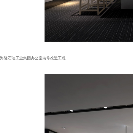
海隆石油工业集团办公室装修改造工程