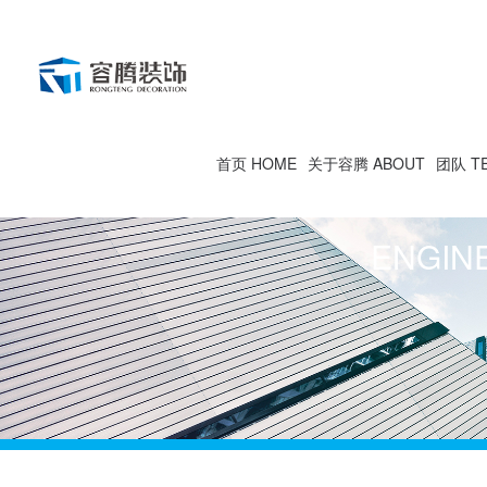
首页 HOME
关于容腾 ABOUT
团队 T
ENGIN