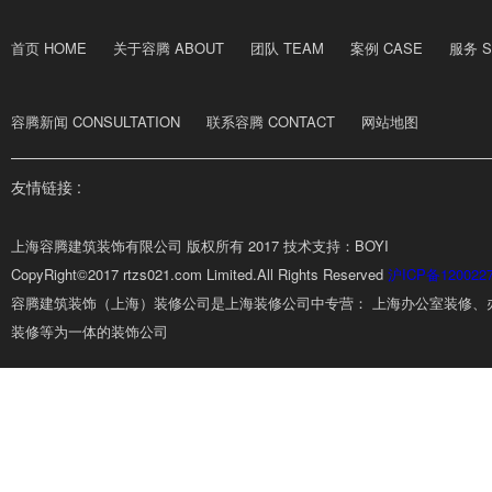
首页 HOME
关于容腾 ABOUT
团队 TEAM
案例 CASE
服务 S
容腾新闻 CONSULTATION
联系容腾 CONTACT
网站地图
友情链接 :
上海容腾建筑装饰有限公司 版权所有 2017 技术支持：BOYI
CopyRight©2017 rtzs021.com Limited.All Rights Reserved
沪ICP备120022
容腾建筑装饰（上海）装修公司是上海装修公司中专营： 上海办公室装修、
装修等为一体的装饰公司