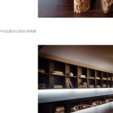
中式总裁办公室设计效果图