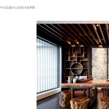
中式总裁办公室设计效果图