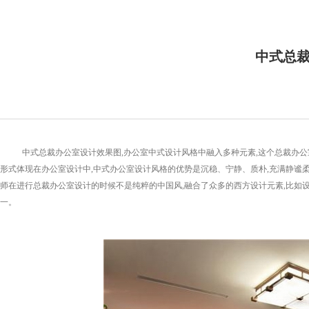
中式总
中式总裁办公室设计效果图,办公室中式设计风格中融入多种元素,这个总裁办
形式体现在办公室设计中,中式办公室设计风格的优势是沉稳、宁静、质朴,充满静谧
师在进行总裁办公室设计的时候不是纯粹的中国风,融合了众多的西方设计元素,比如
一。