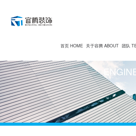
首页 HOME
关于容腾 ABOUT
团队 T
ENGIN