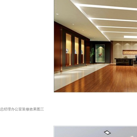
总经理办公室装修效果图三