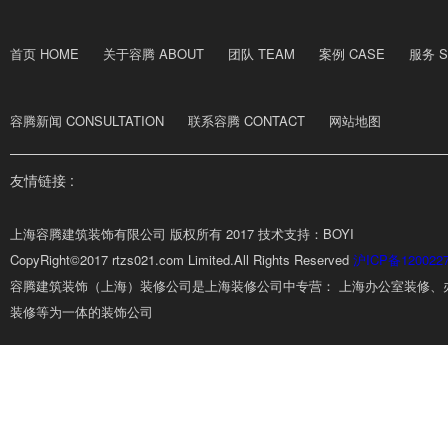
首页 HOME
关于容腾 ABOUT
团队 TEAM
案例 CASE
服务 S
容腾新闻 CONSULTATION
联系容腾 CONTACT
网站地图
友情链接 :
上海容腾建筑装饰有限公司 版权所有 2017 技术支持：BOYI
CopyRight©2017 rtzs021.com Limited.All Rights Reserved
沪ICP备120022
容腾建筑装饰（上海）装修公司是上海装修公司中专营： 上海办公室装修、
装修等为一体的装饰公司